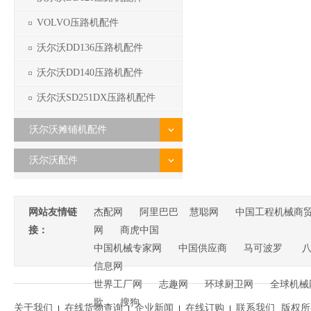
VOLVO压路机配件
沃尔沃DD136压路机配件
沃尔沃DD140压路机配件
沃尔沃SD251DX压路机配件
沃尔沃摊铺机配件
沃尔沃配件
网站友情链
杰配网
阿里巴巴
慧聪网
中国工程机械商
接：
网
商虎中国
中国机械专家网
中国供应商
马可波罗
信息网
世界工厂网
志趣网
环球厨卫网
全球机械
歌
搜狗
关于我们
在线货物查询
企业新闻
在线订购
联系我们
版权所