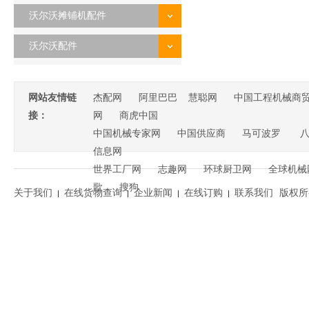
沃尔沃摊铺机配件
沃尔沃配件
网站友情链
杰配网
阿里巴巴
慧聪网
中国工程机械商
接：
网
商虎中国
中国机械专家网
中国供应商
马可波罗
信息网
世界工厂网
志趣网
环球厨卫网
全球机械
歌
搜狗
关于我们
在线货物查询
企业新闻
在线订购
联系我们
版权所