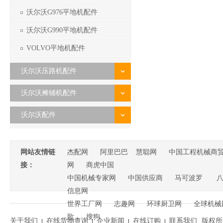
沃尔沃G976平地机配件
沃尔沃G990平地机配件
VOLVO平地机配件
沃尔沃压路机配件
沃尔沃摊铺机配件
沃尔沃配件
网站友情链
杰配网
阿里巴巴
慧聪网
中国工程机械商
接：
网
商虎中国
中国机械专家网
中国供应商
马可波罗
信息网
世界工厂网
志趣网
环球厨卫网
全球机械
歌
搜狗
关于我们
在线货物查询
企业新闻
在线订购
联系我们
版权所