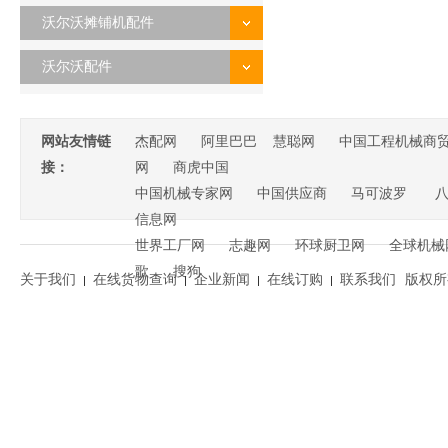
沃尔沃摊铺机配件
沃尔沃配件
网站友情链
杰配网
阿里巴巴
慧聪网
中国工程机械商
接：
网
商虎中国
中国机械专家网
中国供应商
马可波罗
信息网
世界工厂网
志趣网
环球厨卫网
全球机械
歌
搜狗
关于我们
在线货物查询
企业新闻
在线订购
联系我们
版权所