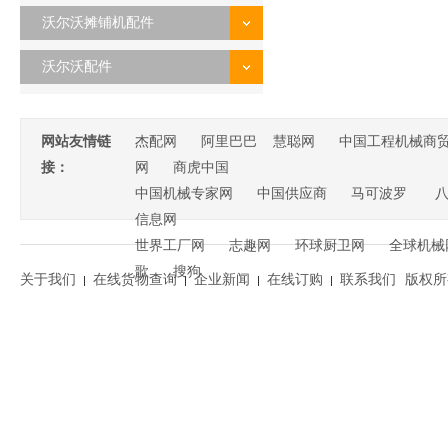
沃尔沃摊铺机配件
沃尔沃配件
网站友情链
杰配网
阿里巴巴
慧聪网
中国工程机械商
接：
网
商虎中国
中国机械专家网
中国供应商
马可波罗
信息网
世界工厂网
志趣网
环球厨卫网
全球机械
歌
搜狗
关于我们
在线货物查询
企业新闻
在线订购
联系我们
版权所