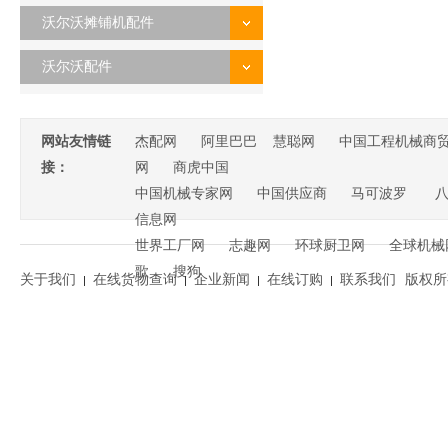
沃尔沃摊铺机配件
沃尔沃配件
网站友情链
杰配网
阿里巴巴
慧聪网
中国工程机械商
接：
网
商虎中国
中国机械专家网
中国供应商
马可波罗
信息网
世界工厂网
志趣网
环球厨卫网
全球机械
歌
搜狗
关于我们
在线货物查询
企业新闻
在线订购
联系我们
版权所