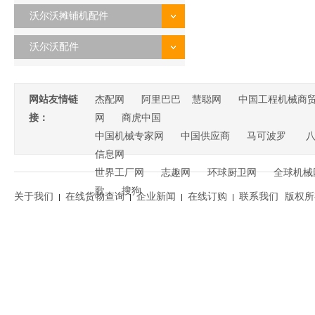
沃尔沃摊铺机配件
沃尔沃配件
网站友情链
杰配网
阿里巴巴
慧聪网
中国工程机械商
接：
网
商虎中国
中国机械专家网
中国供应商
马可波罗
信息网
世界工厂网
志趣网
环球厨卫网
全球机械
歌
搜狗
关于我们
在线货物查询
企业新闻
在线订购
联系我们
版权所