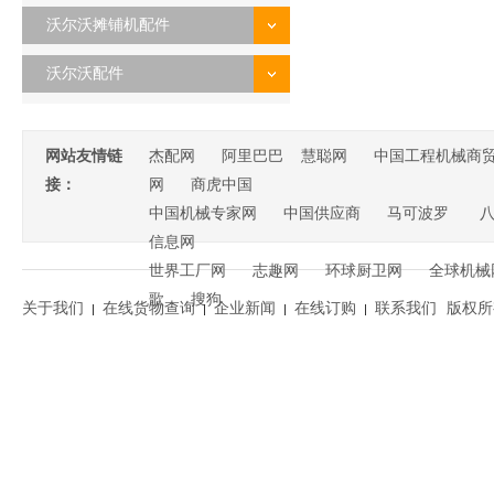
沃尔沃摊铺机配件
沃尔沃配件
网站友情链
杰配网
阿里巴巴
慧聪网
中国工程机械商
接：
网
商虎中国
中国机械专家网
中国供应商
马可波罗
信息网
世界工厂网
志趣网
环球厨卫网
全球机械
歌
搜狗
关于我们
在线货物查询
企业新闻
在线订购
联系我们
版权所