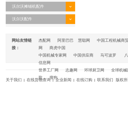
沃尔沃摊铺机配件
沃尔沃配件
网站友情链
杰配网
阿里巴巴
慧聪网
中国工程机械商
接：
网
商虎中国
中国机械专家网
中国供应商
马可波罗
信息网
世界工厂网
志趣网
环球厨卫网
全球机械
歌
搜狗
关于我们
在线货物查询
企业新闻
在线订购
联系我们
版权所