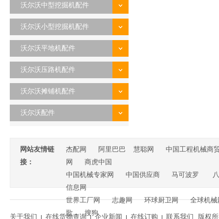
沃尔沃中型挖掘机配件
沃尔沃小型挖掘机配件
沃尔沃平地机配件
沃尔沃压路机配件
沃尔沃摊铺机配件
沃尔沃配件
网站友情链
杰配网
阿里巴巴
慧聪网
中国工程机械商
接：
网
商虎中国
中国机械专家网
中国供应商
马可波罗
信息网
世界工厂网
志趣网
环球厨卫网
全球机械
歌
搜狗
关于我们
在线货物查询
企业新闻
在线订购
联系我们
版权所