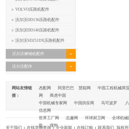
VOLVO压路机配件
沃尔沃DD136压路机配件
沃尔沃DD140压路机配件
沃尔沃SD251DX压路机配件
沃尔沃摊铺机配件
沃尔沃配件
网站友情链
杰配网
阿里巴巴
慧聪网
中国工程机械商
接：
网
商虎中国
中国机械专家网
中国供应商
马可波罗
信息网
世界工厂网
志趣网
环球厨卫网
全球机械
歌
搜狗
关于我们
在线货物查询
企业新闻
在线订购
联系我们
版权所