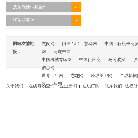
沃尔沃摊铺机配件
沃尔沃配件
网站友情链
杰配网
阿里巴巴
慧聪网
中国工程机械商
接：
网
商虎中国
中国机械专家网
中国供应商
马可波罗
信息网
世界工厂网
志趣网
环球厨卫网
全球机械
歌
搜狗
关于我们
在线货物查询
企业新闻
在线订购
联系我们
版权所